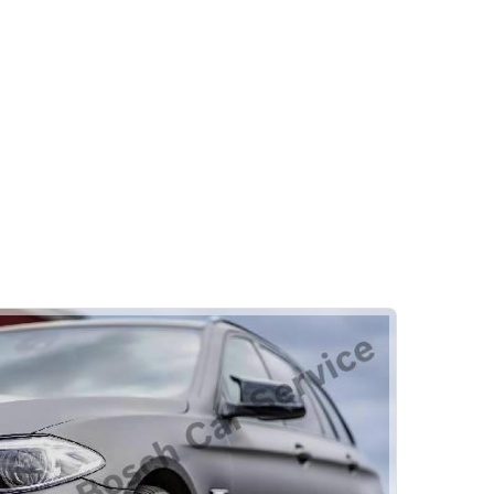
Oto Elektrik
ri
Bilgisayarlı Arıza Tespiti
Elektronik Arıza Tespiti
Adalet Otomotiv
ri
Rehber
Klima