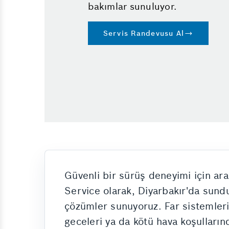
bakımlar sunuluyor.
Yol Yardım
Triger Değişimi
Servis Randevusu Al
Oto Check Up
Motor Rektefiye
Güvenli bir sürüş deneyimi için ara
Service olarak, Diyarbakır'da sundu
çözümler sunuyoruz. Far sistemleri
geceleri ya da kötü hava koşulların