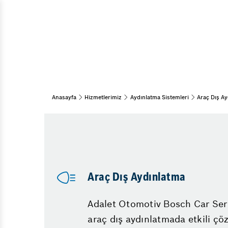
AB
Araç Bakım & Onarım
Di
Muayene ve Bakım
Periyodik Bakım
Di
Bahar Bakımı
Mü
Kış Bakımı
Ma
15 Adım Kontrol
Anasayfa
Hizmetlerimiz
Aydınlatma Sistemleri
Araç Dış A
Fren Sistemleri
Fren Onarımı
Fren İnovasyonları
Araç Dış Aydınlatma
Diğer Hizmetlerimiz
Vale
Adalet Otomotiv Bosch Car Serv
Emniyet Sistemleri
araç dış aydınlatmada etkili çöz
Mekanik Servis