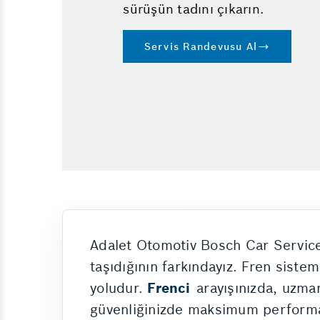
sürüşün tadını çıkarın.
Yol Yardım
Triger Değişimi
Servis Randevusu Al
Oto Check Up
Motor Rektefiye
Adalet Otomotiv Bosch Car Service 
taşıdığının farkındayız. Fren sistem
yoludur.
Frenci
arayışınızda, uzma
güvenliğinizde maksimum performa