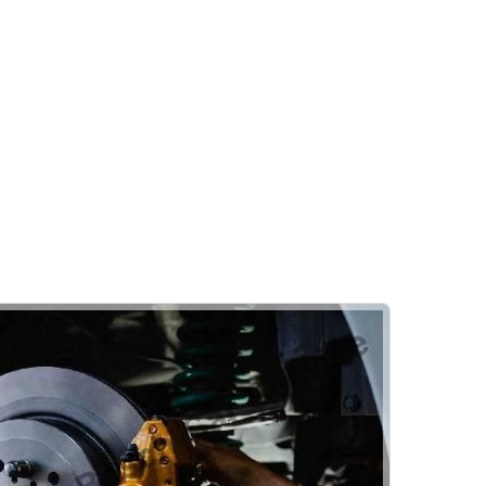
Oto Elektrik
ri
Bilgisayarlı Arıza Tespiti
Elektronik Arıza Tespiti
Adalet Otomotiv
ri
Rehber
Klima